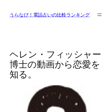
内
容
うらなび！電話占いの比較ランキング
を
ス
キ
ッ
プ
ヘレン・フィッシャー
博士の動画から恋愛を
知る。