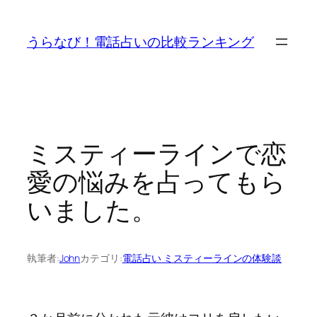
内
容
うらなび！電話占いの比較ランキング
を
ス
キ
ッ
プ
ミスティーラインで恋
愛の悩みを占ってもら
いました。
執筆者:
John
カテゴリ:
電話占い ミスティーラインの体験談