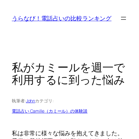
内
容
うらなび！電話占いの比較ランキング
を
ス
キ
ッ
プ
私がカミールを週一で
利用するに到った悩み
執筆者:
John
カテゴリ:
電話占い Camille（カミール）の体験談
私は非常に様々な悩みを抱えてきました。