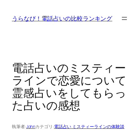
内
容
うらなび！電話占いの比較ランキング
を
ス
キ
ッ
プ
電話占いのミスティー
ラインで恋愛について
霊感占いをしてもらっ
た占いの感想
執筆者:
John
カテゴリ:
電話占い ミスティーラインの体験談