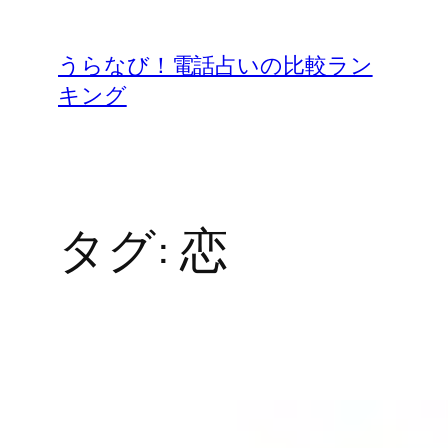
内
容
うらなび！電話占いの比較ラン
を
キング
ス
キ
ッ
プ
タグ:
恋