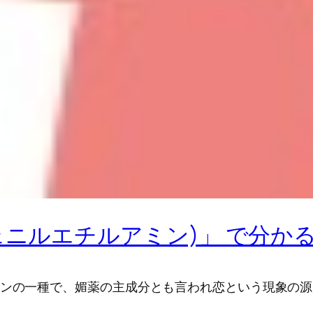
ェニルエチルアミン)」 で分か
ミンの一種で、媚薬の主成分とも言われ恋という現象の