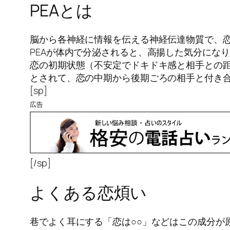
PEAとは
脳から各神経に情報を伝える神経伝達物質で、
PEAが体内で分泌されると、高揚した気分にな
恋の初期状態（不安定でドキドキ感と相手との距
とされて、恋の中期から後期ごろの相手と付き合
[sp]
広告
[/sp]
よくある恋煩い
巷でよく耳にする「恋は○○」などはこの成分が