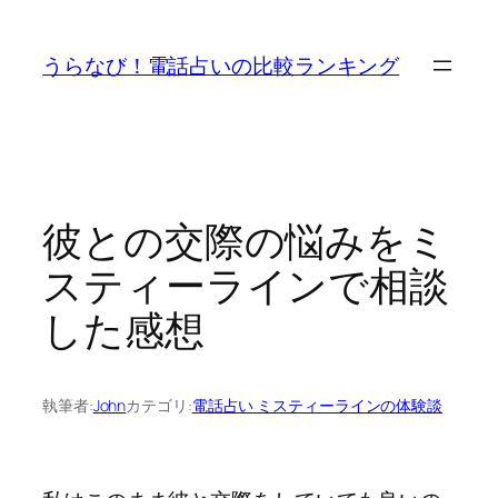
内
容
うらなび！電話占いの比較ランキング
を
ス
キ
ッ
プ
彼との交際の悩みをミ
スティーラインで相談
した感想
執筆者:
John
カテゴリ:
電話占い ミスティーラインの体験談